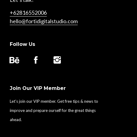
+62816552006
hello@fortidigitalstudio.com
Follow Us
Join Our VIP Member
Let’s join our VIP member. Get free tips & news to
improve and prepare ourself for the great things
ahead.