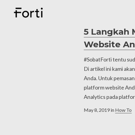
5 Langkah 
Website A
#SobatForti tentu sud
Di artikel ini kami a
Anda. Untuk pemasan
platform website And
Analytics pada platf
a
May 8, 2019
in
How To
d
m
i