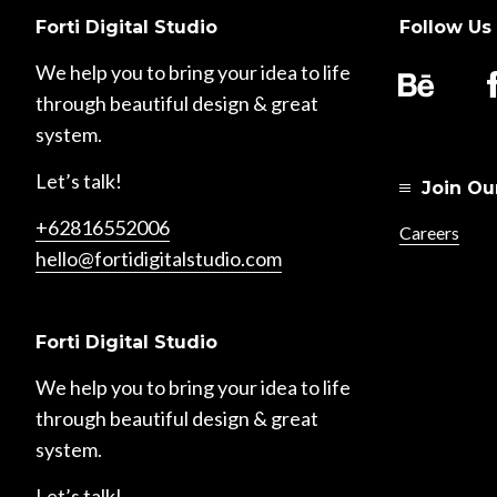
Forti Digital Studio
Follow Us
We help you to bring your idea to life
through beautiful design & great
system.
Let’s talk!
Join Ou
+62816552006
Careers
hello@fortidigitalstudio.com
Forti Digital Studio
We help you to bring your idea to life
through beautiful design & great
system.
Let’s talk!