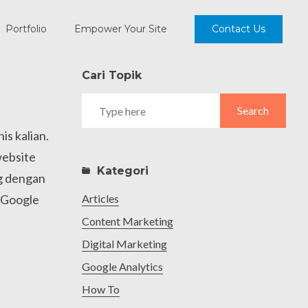
Portfolio
Empower Your Site
Contact Us
Cari Topik
Search
Search
for:
s kalian.
website
Kategori
g dengan
 Google
Articles
Content Marketing
Digital Marketing
Google Analytics
How To