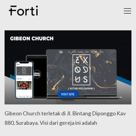
Toggl
navig
Gibeon Church terletak di Jl. Bintang Diponggo Kav
880, Surabaya. Visi dari gereja ini adalah