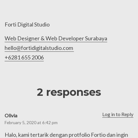
Forti Digital Studio
Web Designer & Web Developer Surabaya
hello@fortidigitalstudio.com
+6281 655 2006
2 responses
Log in to Reply
Olivia
s
February 5, 2020 at 6:42 pm
a
y
Halo, kami tertarik dengan protfolio Fortio dan ingin
s