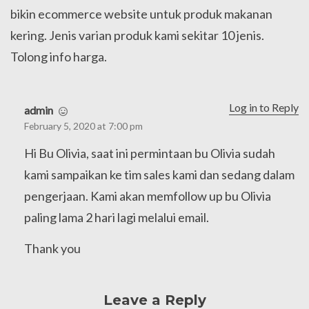
:
bikin ecommerce website untuk produk makanan
kering. Jenis varian produk kami sekitar 10 jenis.
Tolong info harga.
Log in to Reply
admin
s
February 5, 2020 at 7:00 pm
a
y
Hi Bu Olivia, saat ini permintaan bu Olivia sudah
s
:
kami sampaikan ke tim sales kami dan sedang dalam
pengerjaan. Kami akan memfollow up bu Olivia
paling lama 2 hari lagi melalui email.
Thank you
Leave a Reply